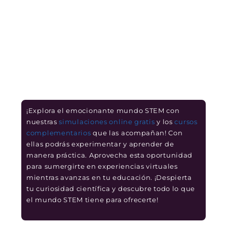
¡Explora el emocionante mundo STEM con
nuestras
simulaciones online gratis
y los
cursos
complementarios
que las acompañan! Con
ellas podrás experimentar y aprender de
manera práctica. Aprovecha esta oportunidad
para sumergirte en experiencias virtuales
mientras avanzas en tu educación. ¡Despierta
tu curiosidad científica y descubre todo lo que
el mundo STEM tiene para ofrecerte!