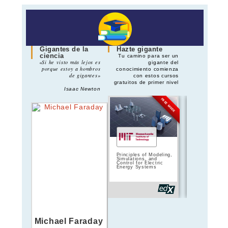
Gigantes de la
Hazte gigante
ciencia
Tu camino para ser un
«Si he visto más lejos es
gigante del
porque estoy a hombros
conocimiento comienza
de gigantes»
con estos cursos
gratuitos de primer nivel
Isaac Newton
FREE MODE
Principles of Modeling,
Principles of 
Simulations, and
Circuits | 
Control for Electric
Energy Systems
Michael Faraday
André-Marie