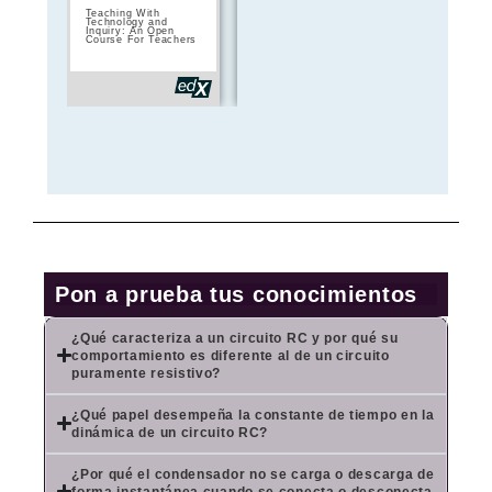
Teaching With
Teach teens
An Introduct
Technology and
computing: Developing
Evidence-Ba
Inquiry: An Open
your programming
Undergradu
Course For Teachers
pedagogy
Teaching
Pon a prueba tus conocimientos
¿Qué caracteriza a un circuito RC y por qué su
comportamiento es diferente al de un circuito
puramente resistivo?
¿Qué papel desempeña la constante de tiempo en la
dinámica de un circuito RC?
¿Por qué el condensador no se carga o descarga de
forma instantánea cuando se conecta o desconecta