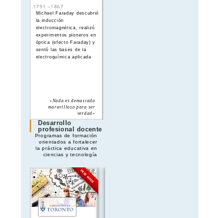
Ampère
1791
–
1867
1775
–
1836
Michael Faraday descubrió
André-Marie Ampère
la inducción
formuló la teoría del
electromagnética, realizó
electromagnetismo,
experimentos pioneros en
estableciendo las bases
óptica (efecto Faraday) y
matemáticas que relacionan
sentó las bases de la
la electricidad con el
electroquímica aplicada
magnetismo
«Nada es demasiado
«La ciencia es la
maravilloso para ser
explicación de lo complejo
verdad»
por lo simple»
Desarrollo
profesional docente
Programas de formación
orientados a fortalecer
la práctica educativa en
ciencias y tecnología
FREE MODE
FREE MODE