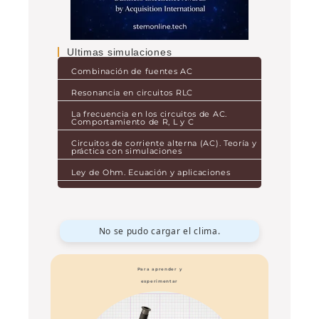
Ultimas simulaciones
Combinación de fuentes AC
Resonancia en circuitos RLC
La frecuencia en los circuitos de AC.
Comportamiento de R, L y C
Circuitos de corriente alterna (AC). Teoría y
práctica con simulaciones
Ley de Ohm. Ecuación y aplicaciones
No se pudo cargar el clima.
Para aprender y
experimentar