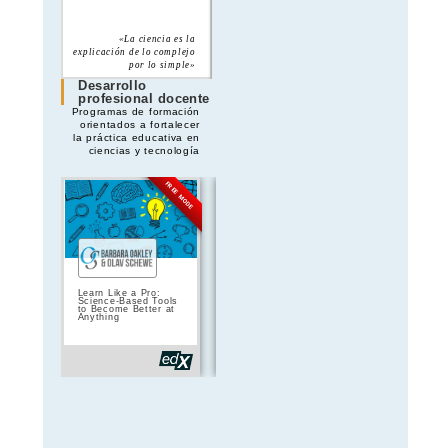
«La ciencia es la
«Nada es demasiado
explicación de lo complejo
maravilloso para ser
por lo simple»
verdad»
Desarrollo
profesional docente
Programas de formación
orientados a fortalecer
la práctica educativa en
ciencias y tecnología
FREE MODE
FREE MODE
Learn Like a Pro:
Teach computing:
How to Lear
Science-Based Tools
Support SEND learners
to Become Better at
with computing
Anything