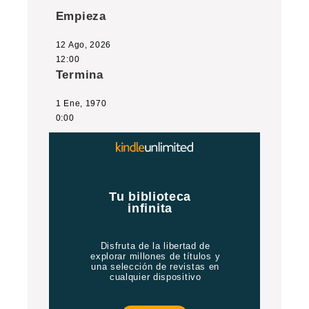
Empieza
12 Ago, 2026
12:00
Termina
1 Ene, 1970
0:00
Tu biblioteca
e
infinita
Disfruta de la libertad de
explorar millones de títulos y
una selección de revistas en
cualquier dispositivo