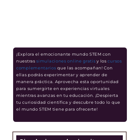
¡Explora el emocionante mundo STEM con
nuestras
simulaciones online gratis
y los
cursos
complementarios
que las acompañan! Con
ellas podrás experimentar y aprender de
manera práctica. Aprovecha esta oportunidad
para sumergirte en experiencias virtuales
mientras avanzas en tu educación. ¡Despierta
tu curiosidad científica y descubre todo lo que
el mundo STEM tiene para ofrecerte!