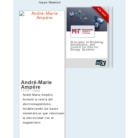
Isaac Newton
FREE MODE
Principles of Modeling,
Principles of 
Simulations, and
Circuits | 
Control for Electric
Energy Systems
André-Marie
Michael Faraday
Ampère
1775
–
1836
1791
–
1867
André-Marie Ampère
Michael Faraday descubrió
formuló la teoría del
la inducción
electromagnetismo,
electromagnética, realizó
estableciendo las bases
experimentos pioneros en
matemáticas que relacionan
óptica (efecto Faraday) y
la electricidad con el
sentó las bases de la
magnetismo
electroquímica aplicada