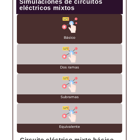
Simulaciones de circuitos
eléctricos mixtos
Básico
Dos ramas
Subramas
Equivalente
Circuito eléctrico mixto básico