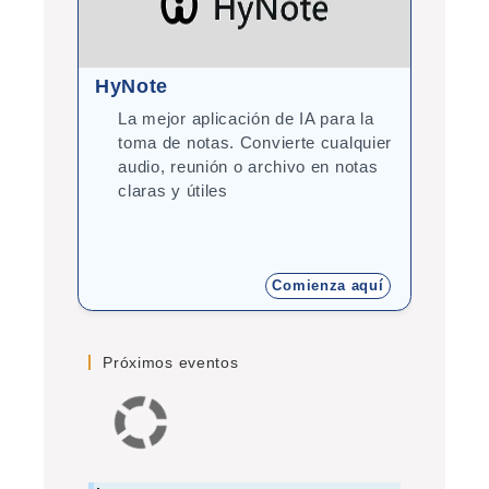
HyNote
Gram
La mejor aplicación de IA para la
Cor
toma de notas. Convierte cualquier
esc
audio, reunión o archivo en notas
Ide
claras y útiles
Comienza aquí
Próximos eventos