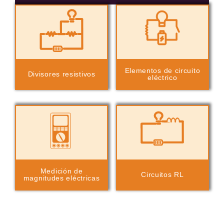
Elementos de circuito
Divisores resistivos
eléctrico
Medición de
Circuitos RL
magnitudes eléctricas