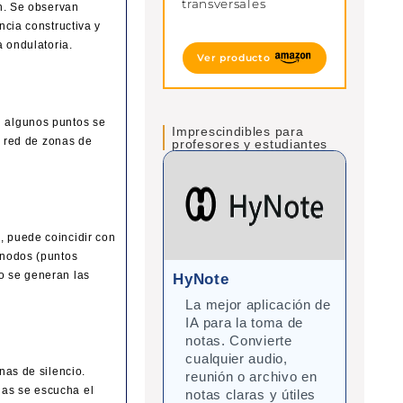
transversales
en. Se observan
ncia constructiva y
a ondulatoria.
Ver producto
n algunos puntos se
Imprescindibles para
a red de zonas de
profesores y estudiantes
, puede coincidir con
 nodos (puntos
o se generan las
HyNote
Gra
La mejor aplicación de
Cor
IA para la toma de
mej
notas. Convierte
inte
cualquier audio,
Ide
nas de silencio.
reunión o archivo en
y d
nas se escucha el
notas claras y útiles