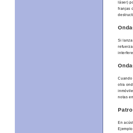
láser) p
franjas 
destruct
Ondas
Si lanz
refuerza
interfer
Onda
Cuando u
otra ond
inmóvil
notas en
Patro
En acúst
Ejemplo