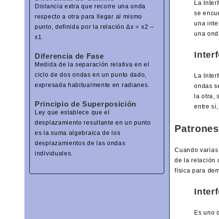
La Inte
Distancia extra que recorre una onda
se encue
respecto a otra para llegar al mismo
una inte
punto, definida por la relación Δx = x2 –
una ond
x1.
Inter
Diferencia de Fase
Medida de la separación relativa en el
ciclo de dos ondas en un punto dado,
La Inter
expresada habitualmente en radianes.
ondas se
la otra,
Principio de Superposición
entre sí
Ley que establece que el
desplazamiento resultante en un punto
Patrones
es la suma algebraica de los
desplazamientos de las ondas
Cuando varias
individuales.
de la relación
física para dem
Inter
Es uno d