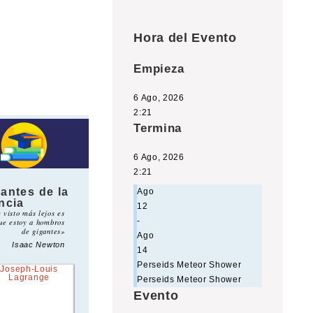
Hora del Evento
Empieza
6 Ago, 2026
2:21
Termina
6 Ago, 2026
2:21
antes de la
Ago
ncia
12
e visto más lejos es
-
ue estoy a hombros
de gigantes»
Ago
Isaac Newton
14
Perseids Meteor Shower
Perseids Meteor Shower
Evento