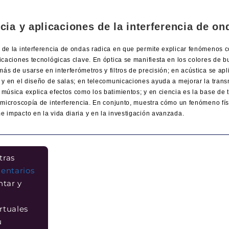
cia y aplicaciones de la interferencia de on
 de la interferencia de ondas radica en que permite explicar fenómenos c
licaciones tecnológicas clave. En óptica se manifiesta en los colores de b
ás de usarse en interferómetros y filtros de precisión; en acústica se apl
o y en el diseño de salas; en telecomunicaciones ayuda a mejorar la tran
 música explica efectos como los batimientos; y en ciencia es la base de 
a microscopía de interferencia. En conjunto, muestra cómo un fenómeno fí
e impacto en la vida diaria y en la investigación avanzada.
tras
entarios
ntar y
rtuales
u