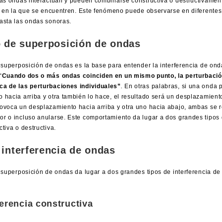
las ondas interactúan y pueden combinarse constructiva o destructivame
va en la que se encuentren. Este fenómeno puede observarse en diferentes
asta las ondas sonoras.
o de superposición de ondas
e superposición de ondas es la base para entender la interferencia de onda
“
Cuando dos o más ondas coinciden en un mismo punto, la perturbación
ca de las perturbaciones individuales”
.
En otras palabras, si una onda 
 hacia arriba y otra también lo hace, el resultado será un desplazamient
ovoca un desplazamiento hacia arriba y otra uno hacia abajo, ambas se re
r o incluso anularse. Este comportamiento da lugar a dos grandes tipos 
tiva o destructiva.
 interferencia de ondas
e superposición de ondas da lugar a dos grandes tipos de interferencia de
ferencia constructiva