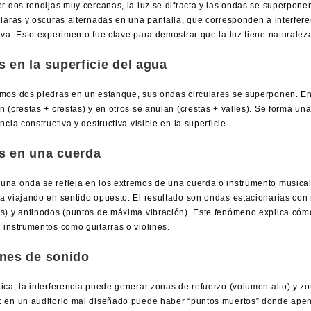
or dos rendijas muy cercanas, la luz se difracta y las ondas se superpon
claras y oscuras alternadas en una pantalla, que corresponden a interfere
iva. Este experimento fue clave para demostrar que la luz tiene naturalez
 en la superficie del agua
amos dos piedras en un estanque, sus ondas circulares se superponen. E
n (crestas + crestas) y en otros se anulan (crestas + valles). Se forma un
encia constructiva y destructiva visible en la superficie.
s en una cuerda
na onda se refleja en los extremos de una cuerda o instrumento musical
a viajando en sentido opuesto. El resultado son ondas estacionarias con
es) y antinodos (puntos de máxima vibración). Este fenómeno explica cóm
 instrumentos como guitarras o violines.
nes de sonido
ica, la interferencia puede generar zonas de refuerzo (volumen alto) y zo
: en un auditorio mal diseñado puede haber “puntos muertos” donde ape