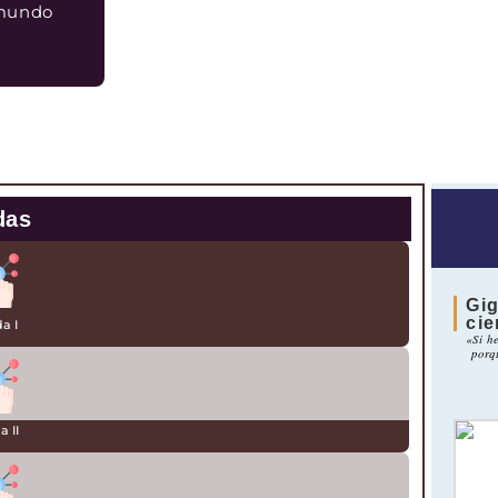
 mundo
das
Gig
cie
a I
«Si h
porq
a II