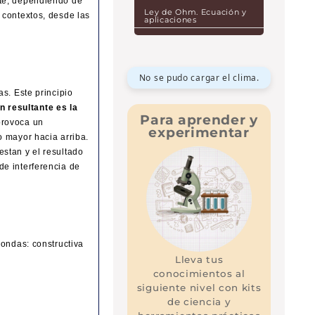
nte, dependiendo de
Ley de Ohm. Ecuación y
 contextos, desde las
aplicaciones
No se pudo cargar el clima.
s. Este principio
 resultante es la
Para aprender y
provoca un
experimentar
o mayor hacia arriba.
stan y el resultado
de interferencia de
 ondas: constructiva
Lleva tus
conocimientos al
siguiente nivel con kits
de ciencia y