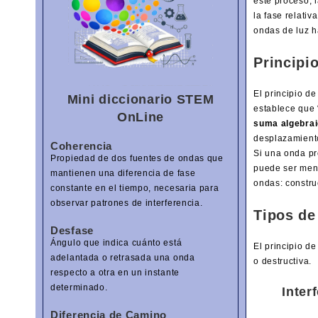
este proceso, 
la fase relati
ondas de luz h
Principi
El principio d
Mini diccionario STEM
establece que 
OnLine
suma algebrai
desplazamiento
Coherencia
Si una onda pr
Propiedad de dos fuentes de ondas que
puede ser meno
mantienen una diferencia de fase
ondas: construc
constante en el tiempo, necesaria para
observar patrones de interferencia.
Tipos de
Desfase
Ángulo que indica cuánto está
El principio d
adelantada o retrasada una onda
o destructiva.
respecto a otra en un instante
determinado.
Inter
Diferencia de Camino