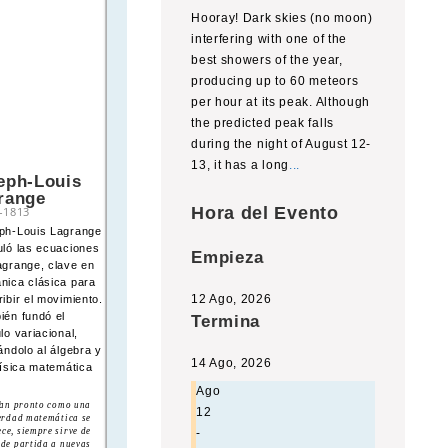
Hooray! Dark skies (no moon)
interfering with one of the
best showers of the year,
producing up to 60 meteors
per hour at its peak. Although
the predicted peak falls
during the night of August 12-
13, it has a long
...
eph-Louis
Galileo Galilei
range
1564
–
1642
Hora del Evento
–
1813
Galileo Galilei
ph-Louis Lagrange
perfeccionó el
uló las ecuaciones
telescopio, observó los
Empieza
agrange, clave en
satélites de Júpiter,
nica clásica para
apoyó la teoría
12 Ago, 2026
ibir el movimiento.
heliocéntrica y sentó
ién fundó el
bases del método
Termina
lo variacional,
científico experimental
ándolo al álgebra y
en astronomía y física.
14 Ago, 2026
física matemática
Ago
an pronto como una
12
erdad matemática se
-
ece, siempre sirve de
 de partida a nuevas