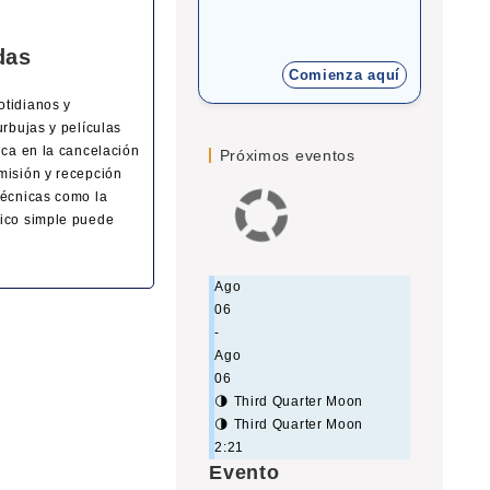
das
Comienza aquí
otidianos y
urbujas y películas
ica en la cancelación
Próximos eventos
smisión y recepción
técnicas como la
sico simple puede
Ago
06
-
Ago
06
🌗 Third Quarter Moon
🌗 Third Quarter Moon
2:21
Evento