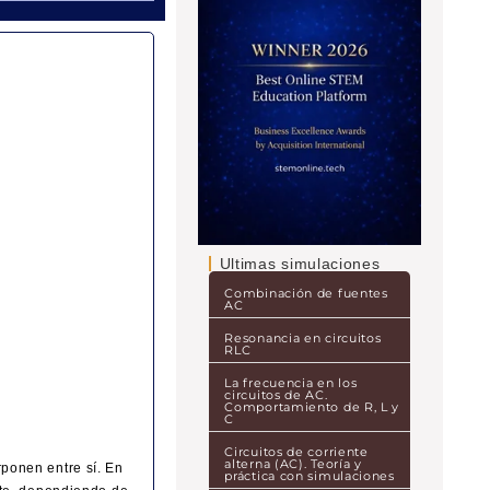
Ultimas simulaciones
Combinación de fuentes
AC
Resonancia en circuitos
RLC
La frecuencia en los
circuitos de AC.
Comportamiento de R, L y
C
Circuitos de corriente
alterna (AC). Teoría y
ponen entre sí. En
práctica con simulaciones