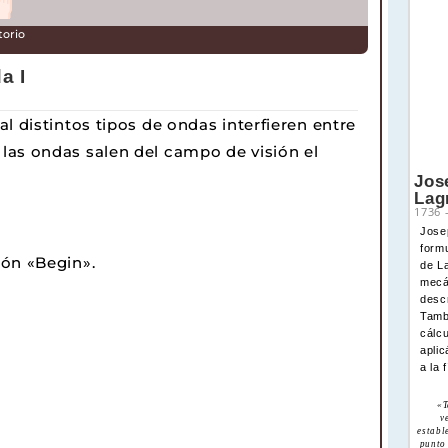
torio
a I
l distintos tipos de ondas interfieren entre
las ondas salen del campo de visión el
Jos
Lag
1736
Jose
form
tón «Begin».
de L
mecá
descr
Tamb
cálcu
aplic
a la 
«T
v
establ
punto