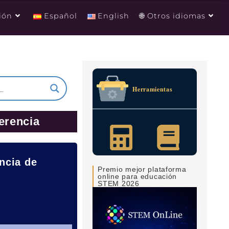
ión
Español
English
🌐 Otros idiomas
Herramientas
ferencia
ncia de
Premio mejor plataforma
online para educación
STEM 2026