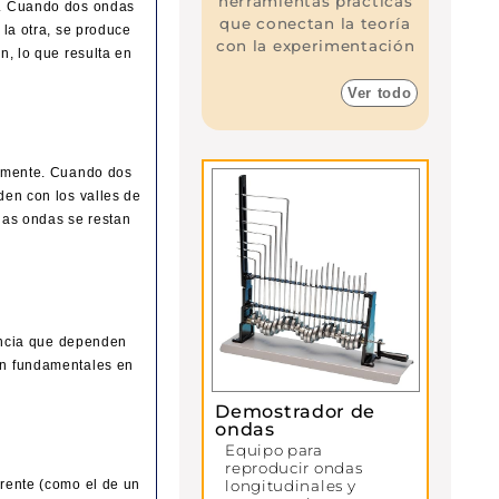
herramientas prácticas
n. Cuando dos ondas
que conectan la teoría
 la otra, se produce
con la experimentación
n, lo que resulta en
Ver todo
almente. Cuando dos
den con los valles de
 las ondas se restan
encia que dependen
son fundamentales en
Demostrador de
ondas
Equipo para
reproducir ondas
erente (como el de un
longitudinales y