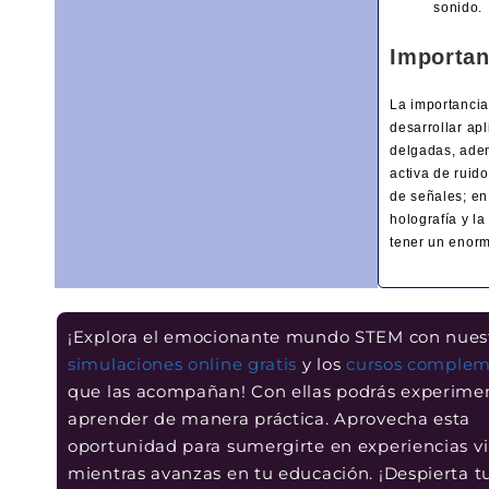
sonido.
Importan
La importancia
desarrollar ap
delgadas, adem
activa de ruid
de señales; en
holografía y l
tener un enorm
¡Explora el emocionante mundo STEM con nues
simulaciones online gratis
y los
cursos complem
que las acompañan! Con ellas podrás experime
aprender de manera práctica. Aprovecha esta
oportunidad para sumergirte en experiencias vi
mientras avanzas en tu educación. ¡Despierta t