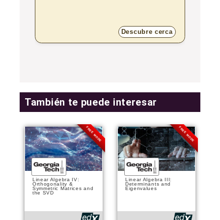
Descubre cerca
También te puede interesar
FREE MODE
FREE MODE
Linear Algebra IV:
Linear Algebra III:
Orthogonality &
Determinants and
Symmetric Matrices and
Eigenvalues
the SVD