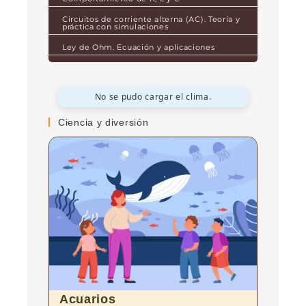
Circuitos de corriente alterna (AC). Teoría y
práctica con simulaciones
Ley de Ohm. Ecuación y aplicaciones
No se pudo cargar el clima.
Ciencia y diversión
Acuarios
Tour