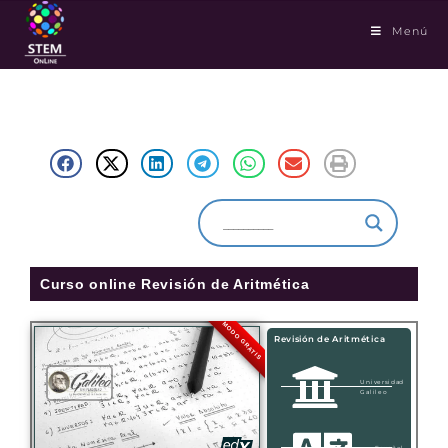
Menú
Curso online Revisión de Aritmética
MODO GRATIS
Revisión de Aritmética
Universidad
Galileo
Español