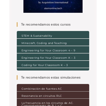
Te recomendamos estos cursos
STEM & Sustainability
Minecraft, Coding and Teaching
Engineering for Your Classroom 4 – 9
Engineering for Your Classroom K – 3
Coding for Your Classroom K – 3
Te recomendamos estas simulaciones
Combinación de fuentes AC
Resonancia en circuitos RLC
La frecuencia en los circuitos de AC.
Comportamiento de R, L y C