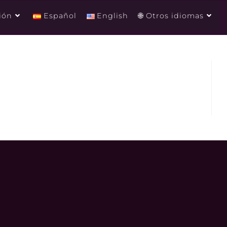
ión
Español
English
🌐 Otros idiomas