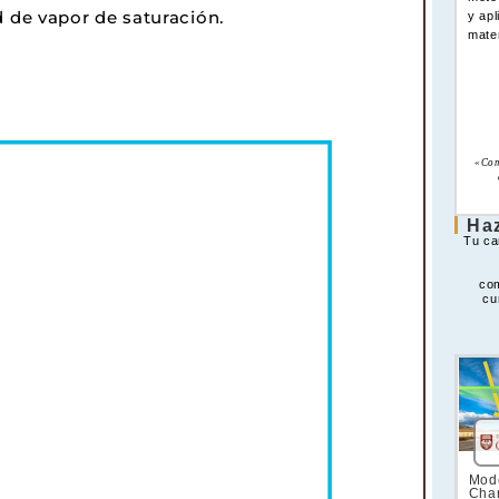
 de vapor de saturación.
y apl
mate
«Com
Haz
Tu ca
co
cu
Mode
Cha