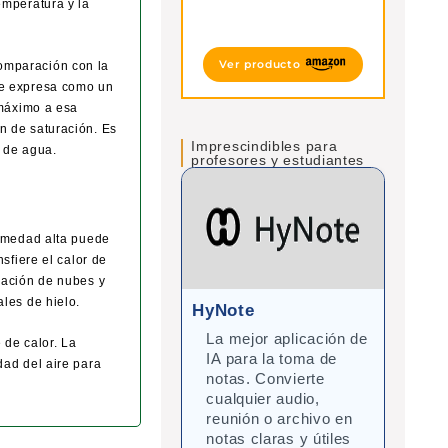
emperatura y la
Ver producto
omparación con la
Se expresa como un
 máximo a esa
n de saturación. Es
Imprescindibles para
r de agua.
profesores y estudiantes
humedad alta puede
sfiere el calor de
mación de nubes y
les de hielo.
HyNote
Gra
La mejor aplicación de
Cor
 de calor. La
IA para la toma de
mej
dad del aire para
notas. Convierte
inte
cualquier audio,
Ide
reunión o archivo en
y d
notas claras y útiles