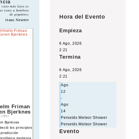
ncia
e visto más lejos es
ue estoy a hombros
de gigantes»
Hora del Evento
Isaac Newton
Empieza
6 Ago, 2026
2:21
Termina
6 Ago, 2026
2:21
Ago
12
-
Ago
helm Friman
Alfred Lothar
en Bjerknes
Wegener
14
–
1951
1880
–
1930
Perseids Meteor Shower
elm Bjerknes
Alfred Wegener formuló
Perseids Meteor Shower
leció los principios
la teoría de la deriva
Evento
 predicción
continental,
orológica moderna
proponiendo que los