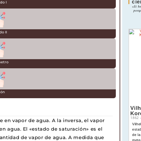
cie
do I
«Si h
porq
do II
metro
ión
Vil
Kor
1862
 en vapor de agua. A la inversa, el vapor
Vilh
en agua. El «estado de saturación» es el
estab
de la
cantidad de vapor de agua. A medida que
mete