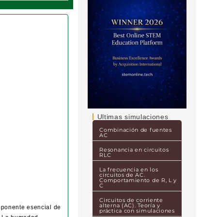
Ultimas simulaciones
Combinación de fuentes
AC
Resonancia en circuitos
RLC
La frecuencia en los
circuitos de AC.
Comportamiento de R, L y
C
Circuitos de corriente
alterna (AC). Teoría y
mponente esencial de
práctica con simulaciones