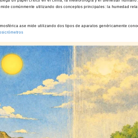
 juega un papel crítico en el clima, la meteorología y el bienestar human
 mide comúnmente utilizando dos conceptos principales: la humedad rela
mosférica ase mide utilizando dos tipos de aparatos genéricamente con
psicrómetros