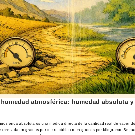
 humedad atmosférica: humedad absoluta 
osférica absoluta es una medida directa de la cantidad real de vapor de
expresada en gramos por metro cúbico o en gramos por kilogramo. Se pu