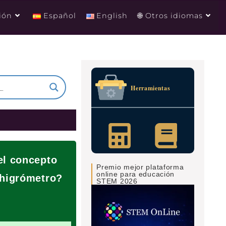
ión
Español
English
🌐 Otros idiomas
Herramientas
el concepto
Premio mejor plataforma
online para educación
 higrómetro?
STEM 2026