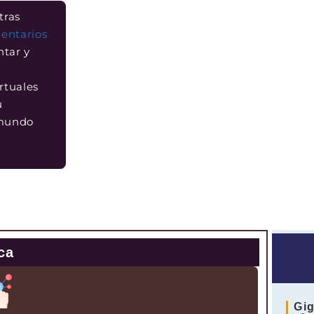
tras
entarios
ntar y
rtuales
u
 mundo
ca
Gig