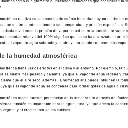
trumentos como el higrómetro o utilizando ecuaciones que consideran la t
e.
osférica relativa es una medida de cuánta humedad hay en el aire en c
a que el aire puede contener a una temperatura y presión específicas. 
e calcula dividiendo la presión de vapor actual entre la presión de vapor
na humedad relativa del 100% significa que se se ha alcanzado la presió
egado al vapor de agua saturado y el aire ya no puede contener más vapo
de la humedad atmosférica
osférica tiene varios efectos en el clima y el entorno. Por ejemplo, la 
re se sienta más pesado y caliente, ya que el vapor de agua retiene y tran
ciente que el aire seco. Además, la humedad alta puede influir en la for
s, ya que el vapor de agua se condensa para formar gotas de agua o crista
osférica afecta nuestra percepción de la temperatura a través del índice
érica también es importante para la agricultura, ya que afecta la capaci
a vegetal y el crecimiento de los cultivos.