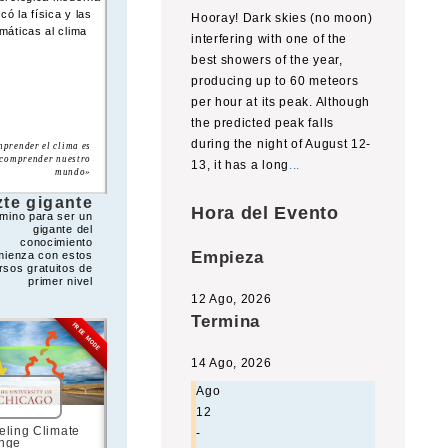
icó la física y las
continentes estuvieron
Hooray! Dark skies (no moon)
máticas al clima
unidos en un
interfering with one of the
supercontinente
best showers of the year,
llamado Pangea, base
producing up to 60 meteors
de la tectónica de
placas moderna.
per hour at its peak. Although
«La deriva de los
the predicted peak falls
continentes explica la
during the night of August 12-
prender el clima es
armonía de las costas y la
comprender nuestro
similitud de los fósiles a
13, it has a long
...
mundo»
ambos lados del océano»
te gigante
Hora del Evento
mino para ser un
gigante del
conocimiento
Empieza
mienza con estos
rsos gratuitos de
primer nivel
12 Ago, 2026
Termina
FREE MODE
FREE MODE
FREE MODE
14 Ago, 2026
Ago
12
ling Climate
Introduction to Water
Global Warming
Educ
-
nge
and Climate
Science
cambi