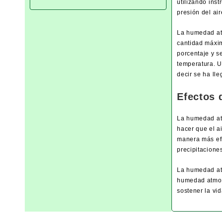
utilizando ins
presión del air
La humedad atm
cantidad máxim
porcentaje y s
temperatura. U
decir se ha ll
Efectos 
La humedad atm
hacer que el ai
manera más efi
precipitacione
La humedad atm
humedad atmosf
sostener la vid